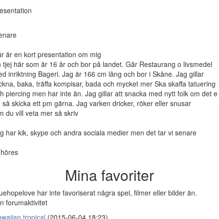
esentation
enare
r är en kort presentation om mig
 tjej här som är 16 år och bor på landet. Går Restaurang o livsmedel
d inriktning Bageri. Jag är 166 cm lång och bor i Skåne. Jag gillar
ckna, baka, träffa kompisar, bada och mycket mer Ska skaffa tatuering
h piercing men har inte än. Jag gillar att snacka med nytt folk om det e
 så skicka ett pm gärna. Jag varken dricker, röker eller snusar
 du vill veta mer så skriv
g har kik, skype och andra sociala medier men det tar vi senare
 höres
Mina favoriter
uehopelove har inte favoriserat några spel, filmer eller bilder än.
n forumaktivitet
waiian tropical
(2015-06-04 18:23)