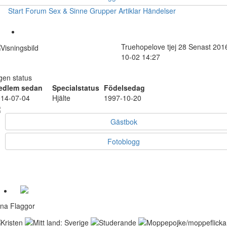
Start
Forum
Sex & Sinne
Grupper
Artiklar
Händelser
Truehopelove
tjej
28
Senast 201
10-02 14:27
gen status
edlem sedan
Specialstatus
Födelsedag
14-07-04
Hjälte
1997-10-20
Gästbok
Fotoblogg
na Flaggor