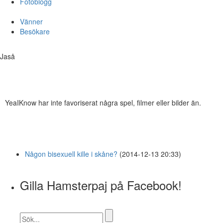
Fotoblogg
Vänner
Besökare
Jaså
YeaIKnow har inte favoriserat några spel, filmer eller bilder än.
Någon bisexuell kille i skåne?
(2014-12-13 20:33)
Gilla Hamsterpaj på Facebook!