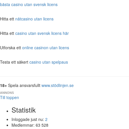
bästa casino utan svensk licens
Hitta ett
nätcasino utan licens
Hitta ett
casino utan svensk licens här
Utforska ett
online casinon utan licens
Testa ett säkert
casino utan spelpaus
18+
Spela ansvarsfullt
www.stödlinjen.se
ANNONS
Till toppen
Statistik
Inloggade just nu:
2
Medlemmar:
63 528