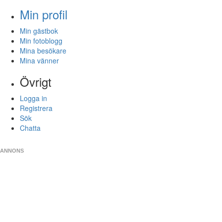
Min profil
Min gästbok
Min fotoblogg
Mina besökare
Mina vänner
Övrigt
Logga in
Registrera
Sök
Chatta
ANNONS