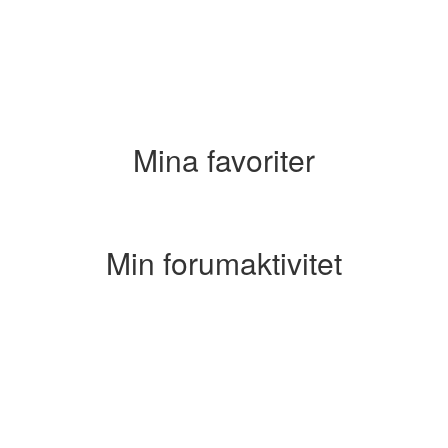
Mina favoriter
Min forumaktivitet