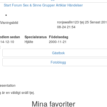
Start
Forum
Sex & Sinne
Grupper
Artiklar
Händelser
ronjawallin123
tjej
25
Senast 201
08-24 21:54
edlem sedan
Specialstatus
Födelsedag
14-12-10
Hjälte
2000-11-21
Gästbok
Fotoblogg
esentation
g är en väldigt snäll tjej.
Mina favoriter