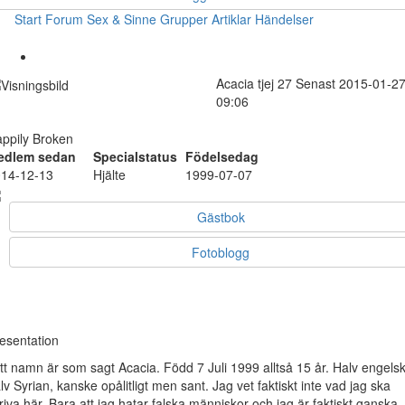
Start
Forum
Sex & Sinne
Grupper
Artiklar
Händelser
Acacia
tjej
27
Senast 2015-01-2
09:06
ppily Broken
edlem sedan
Specialstatus
Födelsedag
14-12-13
Hjälte
1999-07-07
Gästbok
Fotoblogg
esentation
tt namn är som sagt Acacia. Född 7 Juli 1999 alltså 15 år. Halv engels
lv Syrian, kanske opålitligt men sant. Jag vet faktiskt inte vad jag ska
riva här. Bara att jag hatar falska människor och jag är faktiskt ganska