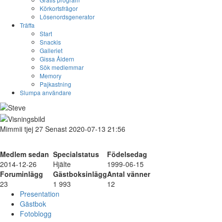
Körkortsfrågor
Lösenordsgenerator
Träffa
Start
Snackis
Galleriet
Gissa Åldern
Sök medlemmar
Memory
Pajkastning
Slumpa användare
Mimmii
tjej
27
Senast 2020-07-13 21:56
Medlem sedan
Specialstatus
Födelsedag
2014-12-26
Hjälte
1999-06-15
Foruminlägg
Gästboksinlägg
Antal vänner
23
1 993
12
Presentation
Gästbok
Fotoblogg