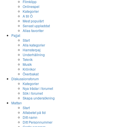
Filmklipp
Onlinespel
Kategorier
A till Ö
Mest populärt
Senast uppladdat
Allas favoriter
Pajjat
Start
Alla kategorier
Hamsterpaj
Underhållning
Teknik
Musik
Krönikor
Överbakat
Diskussionsforum
Kategorier
Nya trådar i forumet
Sök i forumet
Skapa undersökning
Mattan
Start
Alfabetet på tid
Ditt namn
Ditt Personnummer
Gratis program