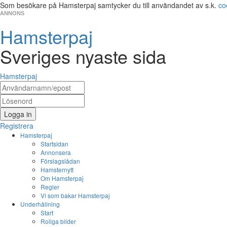
Som besökare på Hamsterpaj samtycker du till användandet av s.k.
co
ANNONS
Hamsterpaj
Sveriges nyaste sida
Hamsterpaj
Logga in
Registrera
Hamsterpaj
Startsidan
Annonsera
Förslagslådan
Hamsternytt
Om Hamsterpaj
Regler
Vi som bakar Hamsterpaj
Underhållning
Start
Roliga bilder