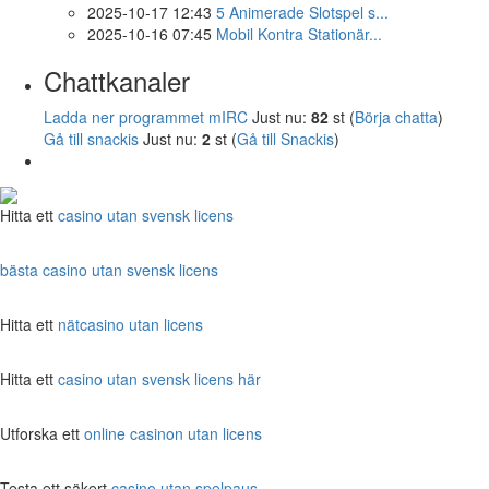
2025-10-17 12:43
5 Animerade Slotspel s...
2025-10-16 07:45
Mobil Kontra Stationär...
Chattkanaler
Ladda ner programmet mIRC
Just nu:
82
st (
Börja chatta
)
Gå till snackis
Just nu:
2
st (
Gå till Snackis
)
Hitta ett
casino utan svensk licens
bästa casino utan svensk licens
Hitta ett
nätcasino utan licens
Hitta ett
casino utan svensk licens här
Utforska ett
online casinon utan licens
Testa ett säkert
casino utan spelpaus