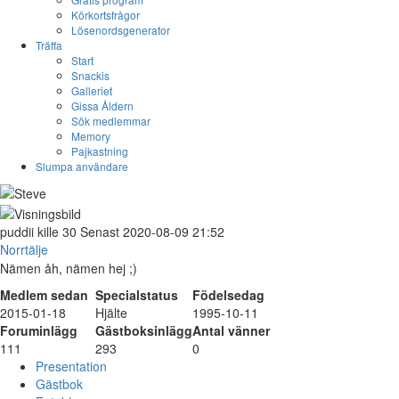
Körkortsfrågor
Lösenordsgenerator
Träffa
Start
Snackis
Galleriet
Gissa Åldern
Sök medlemmar
Memory
Pajkastning
Slumpa användare
puddii
kille
30
Senast 2020-08-09 21:52
Norrtälje
Nämen åh, nämen hej ;)
Medlem sedan
Specialstatus
Födelsedag
2015-01-18
Hjälte
1995-10-11
Foruminlägg
Gästboksinlägg
Antal vänner
111
293
0
Presentation
Gästbok