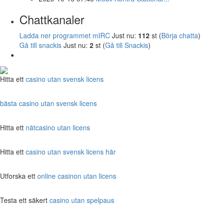
Chattkanaler
Ladda ner programmet mIRC
Just nu:
112
st (
Börja chatta
)
Gå till snackis
Just nu:
2
st (
Gå till Snackis
)
Hitta ett
casino utan svensk licens
bästa casino utan svensk licens
Hitta ett
nätcasino utan licens
Hitta ett
casino utan svensk licens här
Utforska ett
online casinon utan licens
Testa ett säkert
casino utan spelpaus