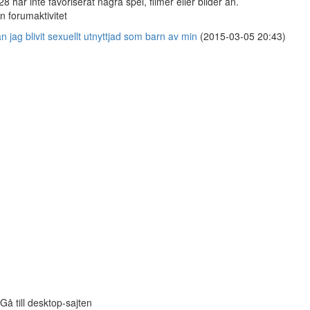
28 har inte favoriserat några spel, filmer eller bilder än.
n forumaktivitet
n jag blivit sexuellt utnyttjad som barn av min
(2015-03-05 20:43)
Gå till desktop-sajten