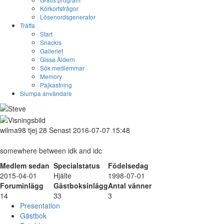
Körkortsfrågor
Lösenordsgenerator
Träffa
Start
Snackis
Galleriet
Gissa Åldern
Sök medlemmar
Memory
Pajkastning
Slumpa användare
wilma98
tjej
28
Senast 2016-07-07 15:48
somewhere between idk and idc
Medlem sedan
Specialstatus
Födelsedag
2015-04-01
Hjälte
1998-07-01
Foruminlägg
Gästboksinlägg
Antal vänner
14
33
3
Presentation
Gästbok