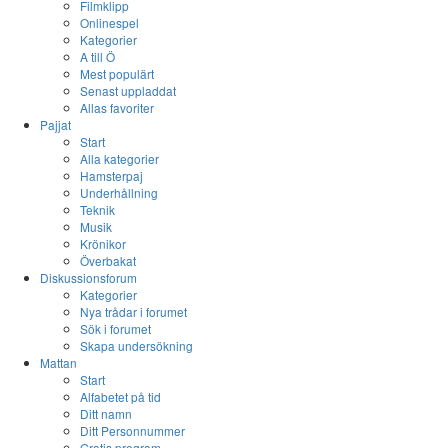
Filmklipp
Onlinespel
Kategorier
A till Ö
Mest populärt
Senast uppladdat
Allas favoriter
Pajjat
Start
Alla kategorier
Hamsterpaj
Underhållning
Teknik
Musik
Krönikor
Överbakat
Diskussionsforum
Kategorier
Nya trådar i forumet
Sök i forumet
Skapa undersökning
Mattan
Start
Alfabetet på tid
Ditt namn
Ditt Personnummer
Gratis program