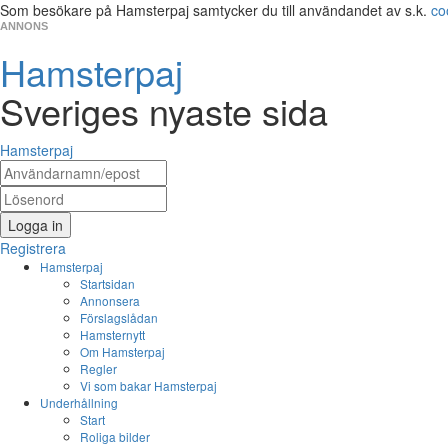
Som besökare på Hamsterpaj samtycker du till användandet av s.k.
co
ANNONS
Hamsterpaj
Sveriges nyaste sida
Hamsterpaj
Logga in
Registrera
Hamsterpaj
Startsidan
Annonsera
Förslagslådan
Hamsternytt
Om Hamsterpaj
Regler
Vi som bakar Hamsterpaj
Underhållning
Start
Roliga bilder