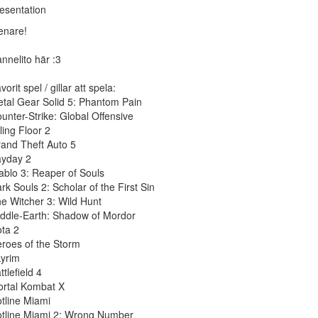
esentation
enare!
nnelito här :3
vorit spel / gillar att spela:
tal Gear Solid 5: Phantom Pain
unter-Strike: Global Offensive
lling Floor 2
and Theft Auto 5
yday 2
ablo 3: Reaper of Souls
rk Souls 2: Scholar of the First Sin
e Witcher 3: Wild Hunt
ddle-Earth: Shadow of Mordor
ta 2
roes of the Storm
yrim
ttlefield 4
rtal Kombat X
tline Miami
tline Miami 2: Wrong Number