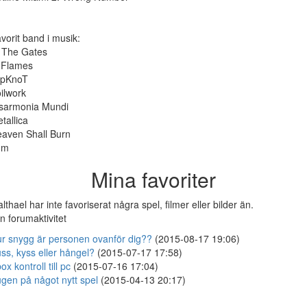
vorit band i musik:
 The Gates
 Flames
ipKnoT
ilwork
sarmonia Mundi
tallica
aven Shall Burn
.m
Mina favoriter
lthael har inte favoriserat några spel, filmer eller bilder än.
n forumaktivitet
r snygg är personen ovanför dig??
(2015-08-17 19:06)
ss, kyss eller hångel?
(2015-07-17 17:58)
ox kontroll till pc
(2015-07-16 17:04)
gen på något nytt spel
(2015-04-13 20:17)