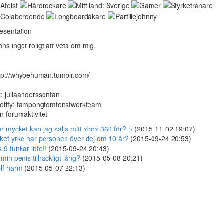
esentation
nns inget roligt att veta om mig.
tp://whybehuman.tumblr.com/
k: juliaanderssonfan
otify: tampongtomtenstwerkteam
n forumaktivitet
r mycket kan jag sälja mitt xbox 360 för? :)
(2015-11-02 19:07)
lket yrke har personen över dej om 10 år?
(2015-09-24 20:53)
s 9 funkar inte!!
(2015-09-24 20:43)
 min penis tillräckligt lång?
(2015-05-08 20:21)
lf harm
(2015-05-07 22:13)