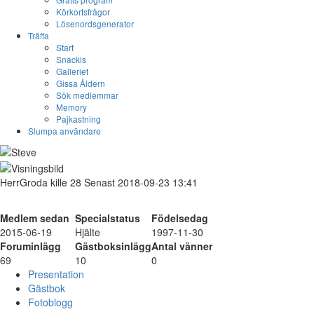
Körkortsfrågor
Lösenordsgenerator
Träffa
Start
Snackis
Galleriet
Gissa Åldern
Sök medlemmar
Memory
Pajkastning
Slumpa användare
HerrGroda
kille
28
Senast 2018-09-23 13:41
Medlem sedan
Specialstatus
Födelsedag
2015-06-19
Hjälte
1997-11-30
Foruminlägg
Gästboksinlägg
Antal vänner
69
10
0
Presentation
Gästbok
Fotoblogg