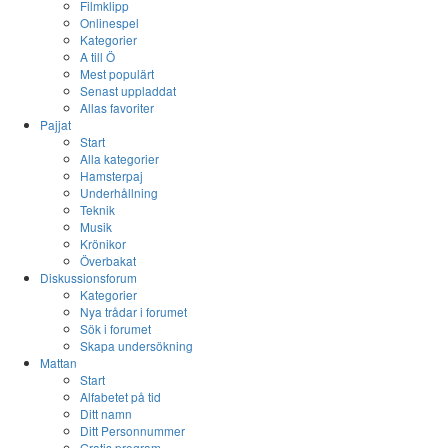
Filmklipp
Onlinespel
Kategorier
A till Ö
Mest populärt
Senast uppladdat
Allas favoriter
Pajjat
Start
Alla kategorier
Hamsterpaj
Underhållning
Teknik
Musik
Krönikor
Överbakat
Diskussionsforum
Kategorier
Nya trådar i forumet
Sök i forumet
Skapa undersökning
Mattan
Start
Alfabetet på tid
Ditt namn
Ditt Personnummer
Gratis program