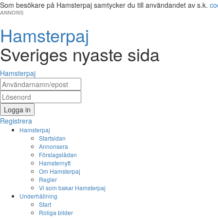
Som besökare på Hamsterpaj samtycker du till användandet av s.k.
co
ANNONS
Hamsterpaj
Sveriges nyaste sida
Hamsterpaj
Logga in
Registrera
Hamsterpaj
Startsidan
Annonsera
Förslagslådan
Hamsternytt
Om Hamsterpaj
Regler
Vi som bakar Hamsterpaj
Underhållning
Start
Roliga bilder