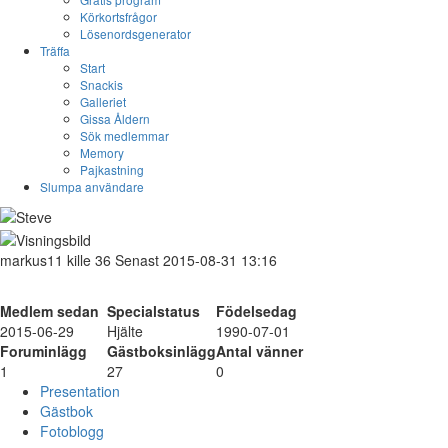
Körkortsfrågor
Lösenordsgenerator
Träffa
Start
Snackis
Galleriet
Gissa Åldern
Sök medlemmar
Memory
Pajkastning
Slumpa användare
markus11
kille
36
Senast 2015-08-31 13:16
Medlem sedan
Specialstatus
Födelsedag
2015-06-29
Hjälte
1990-07-01
Foruminlägg
Gästboksinlägg
Antal vänner
1
27
0
Presentation
Gästbok
Fotoblogg