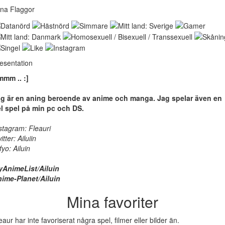
na Flaggor
esentation
mm .. :]
g är en aning beroende av anime och manga. Jag spelar även en
l spel på min pc och DS.
stagram: Fleauri
itter: Ailuiin
fyo: Ailuin
AnimeList/Ailuin
ime-Planet/Ailuin
Mina favoriter
eaur har inte favoriserat några spel, filmer eller bilder än.