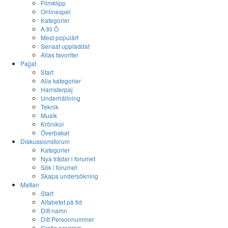
Filmklipp
Onlinespel
Kategorier
A till Ö
Mest populärt
Senast uppladdat
Allas favoriter
Pajjat
Start
Alla kategorier
Hamsterpaj
Underhållning
Teknik
Musik
Krönikor
Överbakat
Diskussionsforum
Kategorier
Nya trådar i forumet
Sök i forumet
Skapa undersökning
Mattan
Start
Alfabetet på tid
Ditt namn
Ditt Personnummer
Gratis program