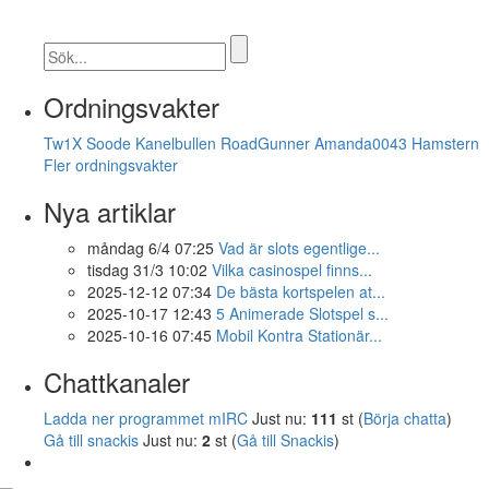
Ordningsvakter
Tw1X
Soode
Kanelbullen
RoadGunner
Amanda0043
Hamstern
Fler ordningsvakter
Nya artiklar
måndag 6/4 07:25
Vad är slots egentlige...
tisdag 31/3 10:02
Vilka casinospel finns...
2025-12-12 07:34
De bästa kortspelen at...
2025-10-17 12:43
5 Animerade Slotspel s...
2025-10-16 07:45
Mobil Kontra Stationär...
Chattkanaler
Ladda ner programmet mIRC
Just nu:
111
st (
Börja chatta
)
Gå till snackis
Just nu:
2
st (
Gå till Snackis
)