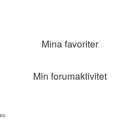
Mina favoriter
Min forumaktivitet
40)