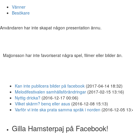
Vänner
Besökare
Användaren har inte skapat någon presentation ännu.
Majjonsson har inte favoriserat några spel, filmer eller bilder än.
Kan inte publicera bilder på facebook
(2017-04-14 18:32)
Melodifestivalen samhällsförändringar
(2017-02-15 13:16)
Nyttig dricka?
(2016-12-17 00:06)
Vilket skärm? benq eller asus
(2016-12-08 15:13)
Varför vi inte ska prata samma språk i norden
(2016-12-05 13:
Gilla Hamsterpaj på Facebook!