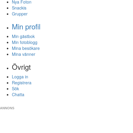
Nya Foton
Snackis
Grupper
Min profil
Min gästbok
Min fotoblogg
Mina besökare
Mina vänner
Övrigt
Logga in
Registrera
Sök
Chatta
ANNONS