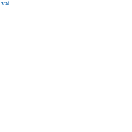
 ruta!