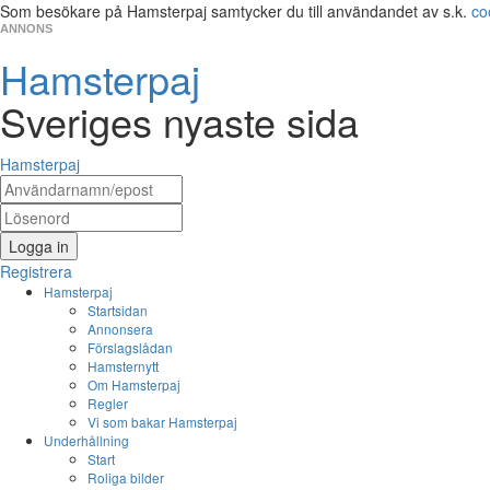
Som besökare på Hamsterpaj samtycker du till användandet av s.k.
co
ANNONS
Hamsterpaj
Sveriges nyaste sida
Hamsterpaj
Logga in
Registrera
Hamsterpaj
Startsidan
Annonsera
Förslagslådan
Hamsternytt
Om Hamsterpaj
Regler
Vi som bakar Hamsterpaj
Underhållning
Start
Roliga bilder