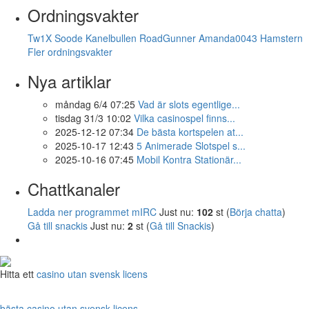
Ordningsvakter
Tw1X
Soode
Kanelbullen
RoadGunner
Amanda0043
Hamstern
Fler ordningsvakter
Nya artiklar
måndag 6/4 07:25
Vad är slots egentlige...
tisdag 31/3 10:02
Vilka casinospel finns...
2025-12-12 07:34
De bästa kortspelen at...
2025-10-17 12:43
5 Animerade Slotspel s...
2025-10-16 07:45
Mobil Kontra Stationär...
Chattkanaler
Ladda ner programmet mIRC
Just nu:
102
st (
Börja chatta
)
Gå till snackis
Just nu:
2
st (
Gå till Snackis
)
Hitta ett
casino utan svensk licens
bästa casino utan svensk licens