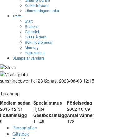
Körkortsfrågor
Lösenordsgenerator
Träffa
Start
Snackis
Galleriet
Gissa Åldern
Sök medlemmar
Memory
Pajkastning
Slumpa användare
sunshinepower
tjej
23
Senast 2023-08-03 12:15
Tjolahopp
Medlem sedan
Specialstatus
Födelsedag
2015-12-31
Hjälte
2002-10-09
Foruminlägg
Gästboksinlägg
Antal vänner
9
1 149
178
Presentation
Gästbok