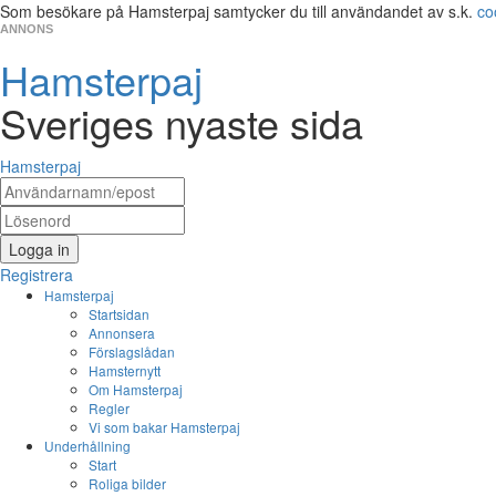
Som besökare på Hamsterpaj samtycker du till användandet av s.k.
co
ANNONS
Hamsterpaj
Sveriges nyaste sida
Hamsterpaj
Logga in
Registrera
Hamsterpaj
Startsidan
Annonsera
Förslagslådan
Hamsternytt
Om Hamsterpaj
Regler
Vi som bakar Hamsterpaj
Underhållning
Start
Roliga bilder