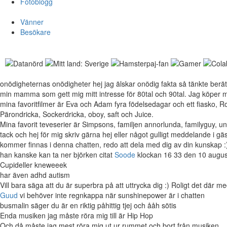
Fotoblogg
Vänner
Besökare
onödigheternas onödigheter
hej jag älskar onödig fakta så tänkte berät
min mamma som gett mig mitt intresse för 80tal och 90tal. Jag köper my
mina favoritfilmer är Eva och Adam fyra födelsedagar och ett fiasko, R
Pärondricka, Sockerdricka, oboy, saft och Juice.
Mina favorit teveserier är Simpsons, familjen annorlunda, familyguy,
tack och hej för mig skriv gärna hej eller något gulligt meddelande i gä
kommer finnas i denna chatten, redo att dela med dig av din kunskap 
han kanske kan ta ner björken citat
Soode
klockan 16 33 den 10 augus
Cupideller kneweeek
har även adhd autism
Vill bara säga att du är superbra på att uttrycka dig :) Roligt det där 
Guud
vi behöver inte regnkappa när sunshinepower är i chatten
busmalin säger du är en riktig påhittig tjej och ååh sötis
Enda musiken jag måste röra mig till är Hip Hop
Och då måste jag mest röra mig ut ur rummet och bort från musiken