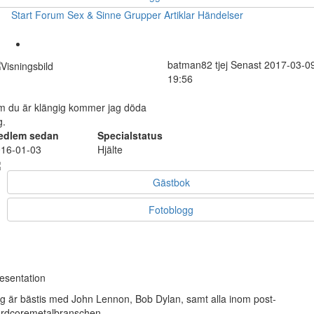
Start
Forum
Sex & Sinne
Grupper
Artiklar
Händelser
batman82
tjej
Senast 2017-03-0
19:56
 du är klängig kommer jag döda
g.
edlem sedan
Specialstatus
16-01-03
Hjälte
Gästbok
Fotoblogg
esentation
g är bästis med John Lennon, Bob Dylan, samt alla inom post-
rdcoremetalbranschen.