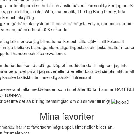
g ratar totalt paradise hotel och Justin bäver. Däremot tycker jag om St
rs, gamla bilar, Doctor Who, matematik, The big Bang theory, feta
cker och akrylfärg.
g kan gå från total tystnad till musik på högsta volym, dånande genom
iversum, på mindre än 0.3 sekunder.
r jag blir stor ska jag bli matematiker och sitta själv i mitt kolossalt
mmiga bibliotek bland gamla rostiga tingestar och tjocka mattor med e
pp te i handen och lösa ekvationer.
 du har lust kan du slänga iväg ett meddelande till mig, om jag inte
arar beror det på att jag sover eller äter eller bara det simpla faktum at
g kanske faktiskt inte finner dig särskilt intressant.
servera att alla meddelanden som innehåller flörtar hamnar RAKT NE
OPTUNNAN.
r det inte det så blir jag hemskt glad om du skriver till mig!
Mina favoriter
tman82 har inte favoriserat några spel, filmer eller bilder än.
n forumaktivitet