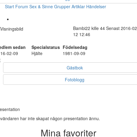
Start
Forum
Sex & Sinne
Grupper
Artiklar
Händelser
Bambi22
kille
44
Senast 2016-02
12 12:46
edlem sedan
Specialstatus
Födelsedag
16-02-09
Hjälte
1981-09-09
Gästbok
Fotoblogg
esentation
vändaren har inte skapat någon presentation ännu.
Mina favoriter