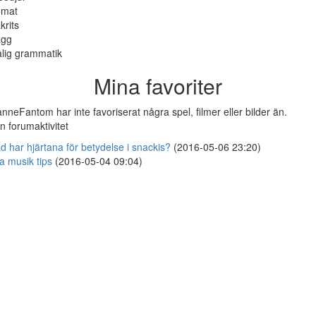
omat
krits
agg
lig grammatik
Mina favoriter
nneFantom har inte favoriserat några spel, filmer eller bilder än.
n forumaktivitet
d har hjärtana för betydelse i snackis?
(2016-05-06 23:20)
a musik tips
(2016-05-04 09:04)