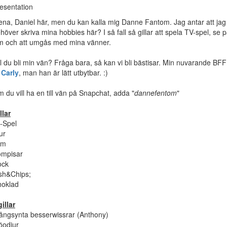
esentation
ena, Daniel här, men du kan kalla mig Danne Fantom. Jag antar att jag
höver skriva mina hobbies här? I så fall så gillar att spela TV-spel, se 
lm och att umgås med mina vänner.
ll du bli min vän? Fråga bara, så kan vi bli bästisar. Min nuvarande BFF
r
Carly
, man han är lätt utbytbar. :)
 du vill ha en till vän på Snapchat, adda "
dannefentom
"
llar
-Spel
ur
lm
mpisar
ock
sh&Chips;
oklad
illar
ångsynta besserwissrar (Anthony)
öodjur