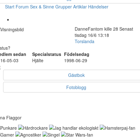
Start
Forum
Sex & Sinne
Grupper
Artiklar
Händelser
DanneFantom
kille
28
Senast
tisdag 16/6 13:18
Torslanda
atus?
edlem sedan
Specialstatus
Födelsedag
16-05-03
Hjälte
1998-06-29
Gästbok
Fotoblogg
na Flaggor