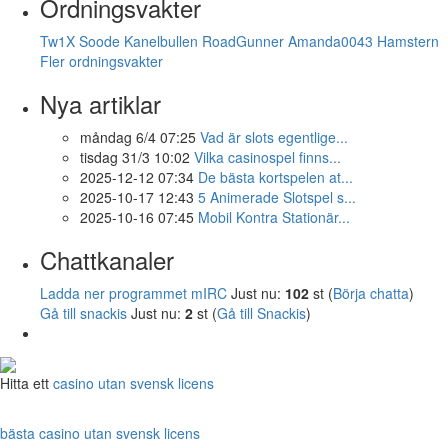
Ordningsvakter
Tw1X
Soode
Kanelbullen
RoadGunner
Amanda0043
Hamstern
Fler ordningsvakter
Nya artiklar
måndag 6/4 07:25
Vad är slots egentlige...
tisdag 31/3 10:02
Vilka casinospel finns...
2025-12-12 07:34
De bästa kortspelen at...
2025-10-17 12:43
5 Animerade Slotspel s...
2025-10-16 07:45
Mobil Kontra Stationär...
Chattkanaler
Ladda ner programmet mIRC
Just nu:
102
st (
Börja chatta
)
Gå till snackis
Just nu:
2
st (
Gå till Snackis
)
Hitta ett
casino utan svensk licens
bästa casino utan svensk licens