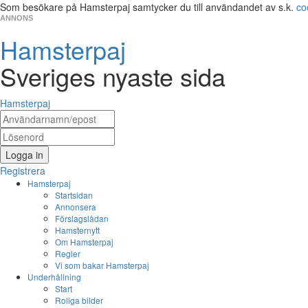
Som besökare på Hamsterpaj samtycker du till användandet av s.k.
co
ANNONS
Hamsterpaj
Sveriges nyaste sida
Hamsterpaj
Logga in
Registrera
Hamsterpaj
Startsidan
Annonsera
Förslagslådan
Hamsternytt
Om Hamsterpaj
Regler
Vi som bakar Hamsterpaj
Underhållning
Start
Roliga bilder