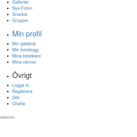
Galleriet
Nya Foton
Snackis
Grupper
Min profil
Min gästbok
Min fotoblogg
Mina besökare
Mina vänner
Övrigt
Logga in
Registrera
Sök
Chatta
ANNONS