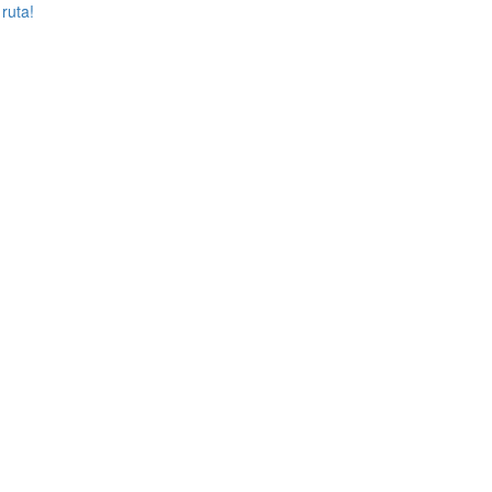
 ruta!