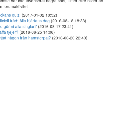
mste har inte favoriserat några spel, filmer eller bilder än.
n forumaktivitet
ckans quiz!
(2017-01-02 18:52)
ficiell tråd: Alla hjärtans dag
(2016-08-18 18:33)
d gör ni alla singlar?
(2016-08-17 23:41)
äffa tjejer?
(2016-06-25 14:06)
jtat någon från hamsterpaj?
(2016-06-20 22:40)