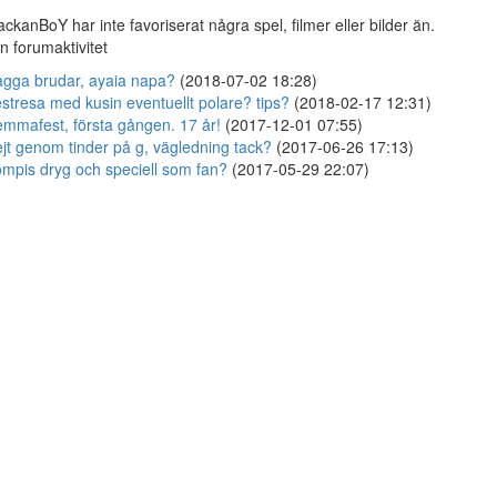
ckanBoY har inte favoriserat några spel, filmer eller bilder än.
n forumaktivitet
gga brudar, ayaia napa?
(2018-07-02 18:28)
stresa med kusin eventuellt polare? tips?
(2018-02-17 12:31)
mmafest, första gången. 17 år!
(2017-12-01 07:55)
jt genom tinder på g, vägledning tack?
(2017-06-26 17:13)
mpis dryg och speciell som fan?
(2017-05-29 22:07)