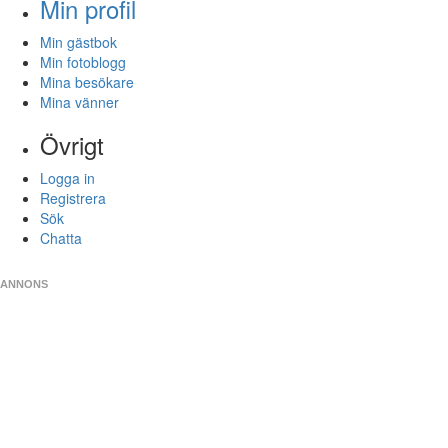
Min profil
Min gästbok
Min fotoblogg
Mina besökare
Mina vänner
Övrigt
Logga in
Registrera
Sök
Chatta
ANNONS