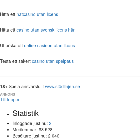
Hitta ett
nätcasino utan licens
Hitta ett
casino utan svensk licens här
Utforska ett
online casinon utan licens
Testa ett säkert
casino utan spelpaus
18+
Spela ansvarsfullt
www.stödlinjen.se
ANNONS
Till toppen
Statistik
Inloggade just nu:
2
Medlemmar:
63 528
Besökare just nu:
2 046