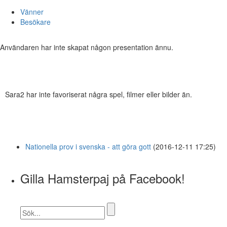
Vänner
Besökare
Användaren har inte skapat någon presentation ännu.
Sara2 har inte favoriserat några spel, filmer eller bilder än.
Nationella prov i svenska - att göra gott
(2016-12-11 17:25)
Gilla Hamsterpaj på Facebook!