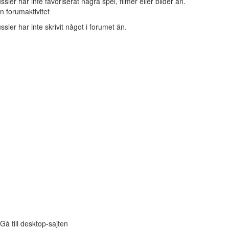
ssler har inte favoriserat några spel, filmer eller bilder än.
n forumaktivitet
ssler har inte skrivit något i forumet än.
Gå till desktop-sajten