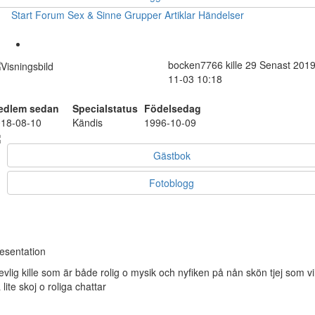
Start
Forum
Sex & Sinne
Grupper
Artiklar
Händelser
bocken7766
kille
29
Senast 2019
11-03 10:18
edlem sedan
Specialstatus
Födelsedag
18-08-10
Kändis
1996-10-09
Gästbok
Fotoblogg
esentation
evlig kille som är både rolig o mysik och nyfiken på nån skön tjej som vil
 lite skoj o roliga chattar