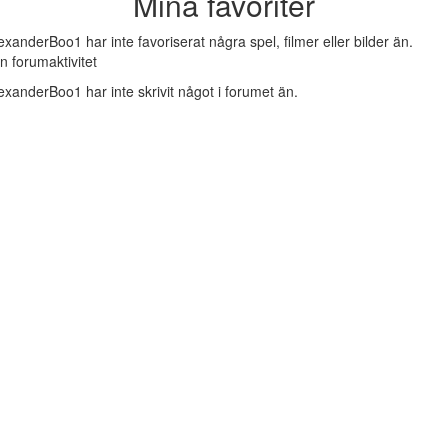
Mina favoriter
exanderBoo1 har inte favoriserat några spel, filmer eller bilder än.
n forumaktivitet
exanderBoo1 har inte skrivit något i forumet än.