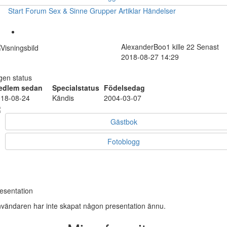
Start
Forum
Sex & Sinne
Grupper
Artiklar
Händelser
AlexanderBoo1
kille
22
Senast
2018-08-27 14:29
gen status
edlem sedan
Specialstatus
Födelsedag
18-08-24
Kändis
2004-03-07
Gästbok
Fotoblogg
esentation
vändaren har inte skapat någon presentation ännu.