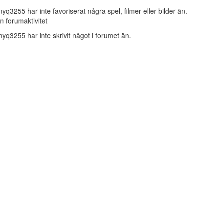
yq3255 har inte favoriserat några spel, filmer eller bilder än.
n forumaktivitet
yq3255 har inte skrivit något i forumet än.