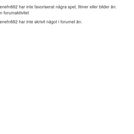
lenefn882 har inte favoriserat några spel, filmer eller bilder än.
n forumaktivitet
lenefn882 har inte skrivit något i forumet än.