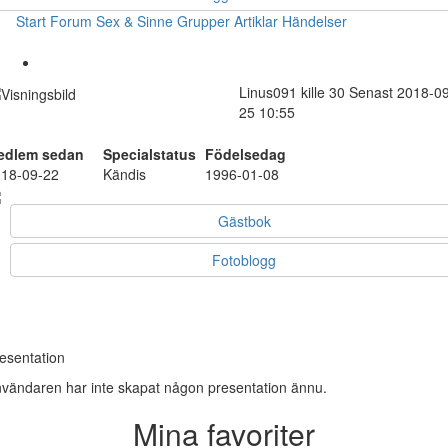
Start
Forum
Sex & Sinne
Grupper
Artiklar
Händelser
Linus091
kille
30
Senast 2018-09
25 10:55
edlem sedan
Specialstatus
Födelsedag
18-09-22
Kändis
1996-01-08
Gästbok
Fotoblogg
esentation
vändaren har inte skapat någon presentation ännu.
Mina favoriter