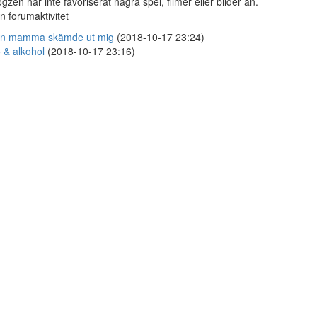
gzen har inte favoriserat några spel, filmer eller bilder än.
n forumaktivitet
in mamma skämde ut mig
(2018-10-17 23:24)
 & alkohol
(2018-10-17 23:16)