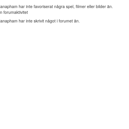
ianapham har inte favoriserat några spel, filmer eller bilder än.
n forumaktivitet
ianapham har inte skrivit något i forumet än.