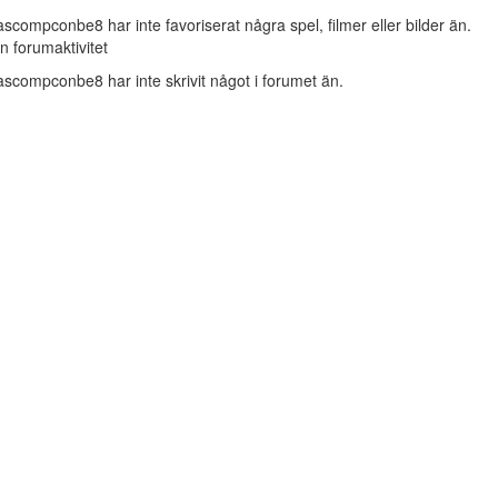
ascompconbe8 har inte favoriserat några spel, filmer eller bilder än.
n forumaktivitet
ascompconbe8 har inte skrivit något i forumet än.