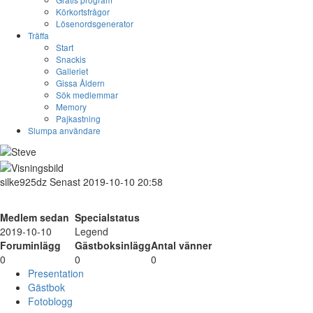
Körkortsfrågor
Lösenordsgenerator
Träffa
Start
Snackis
Galleriet
Gissa Åldern
Sök medlemmar
Memory
Pajkastning
Slumpa användare
silke925dz
Senast 2019-10-10 20:58
Medlem sedan
Specialstatus
2019-10-10
Legend
Foruminlägg
Gästboksinlägg
Antal vänner
0
0
0
Presentation
Gästbok
Fotoblogg