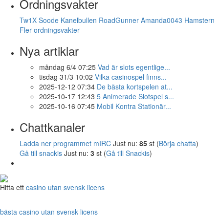
Ordningsvakter
Tw1X
Soode
Kanelbullen
RoadGunner
Amanda0043
Hamstern
Fler ordningsvakter
Nya artiklar
måndag 6/4 07:25
Vad är slots egentlige...
tisdag 31/3 10:02
Vilka casinospel finns...
2025-12-12 07:34
De bästa kortspelen at...
2025-10-17 12:43
5 Animerade Slotspel s...
2025-10-16 07:45
Mobil Kontra Stationär...
Chattkanaler
Ladda ner programmet mIRC
Just nu:
85
st (
Börja chatta
)
Gå till snackis
Just nu:
3
st (
Gå till Snackis
)
Hitta ett
casino utan svensk licens
bästa casino utan svensk licens