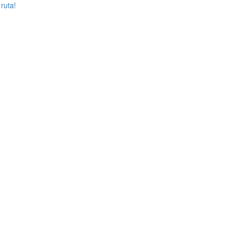
 ruta!