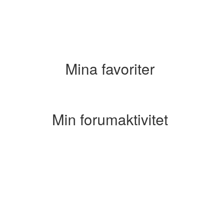
Mina favoriter
Min forumaktivitet