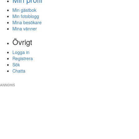
Min gästbok
Min fotoblogg
Mina besökare
Mina vänner
Övrigt
Logga in
Registrera
Sök
Chatta
ANNONS