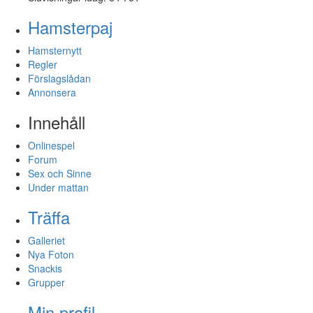
Hamsterpaj
Hamsternytt
Regler
Förslagslådan
Annonsera
Innehåll
Onlinespel
Forum
Sex och Sinne
Under mattan
Träffa
Galleriet
Nya Foton
Snackis
Grupper
Min profil