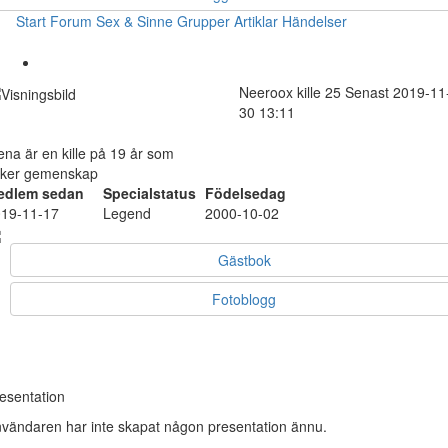
Start
Forum
Sex & Sinne
Grupper
Artiklar
Händelser
Neeroox
kille
25
Senast 2019-11
30 13:11
ena är en kille på 19 år som
öker gemenskap
edlem sedan
Specialstatus
Födelsedag
19-11-17
Legend
2000-10-02
Gästbok
Fotoblogg
esentation
vändaren har inte skapat någon presentation ännu.