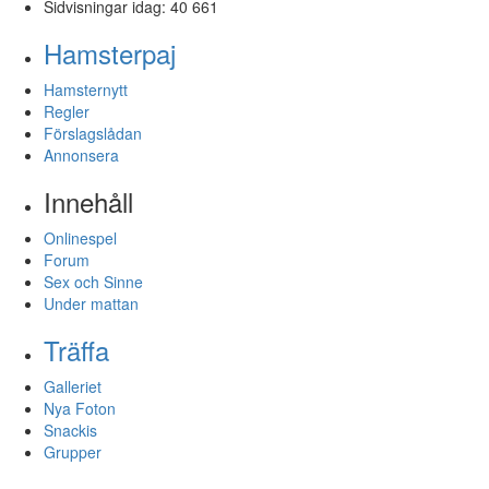
Sidvisningar idag:
40 661
Hamsterpaj
Hamsternytt
Regler
Förslagslådan
Annonsera
Innehåll
Onlinespel
Forum
Sex och Sinne
Under mattan
Träffa
Galleriet
Nya Foton
Snackis
Grupper