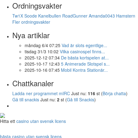
Ordningsvakter
Tw1X
Soode
Kanelbullen
RoadGunner
Amanda0043
Hamstern
Fler ordningsvakter
Nya artiklar
måndag 6/4 07:25
Vad är slots egentlige...
tisdag 31/3 10:02
Vilka casinospel finns...
2025-12-12 07:34
De bästa kortspelen at...
2025-10-17 12:43
5 Animerade Slotspel s...
2025-10-16 07:45
Mobil Kontra Stationär...
Chattkanaler
Ladda ner programmet mIRC
Just nu:
116
st (
Börja chatta
)
Gå till snackis
Just nu:
2
st (
Gå till Snackis
)
Hitta ett
casino utan svensk licens
bästa casino utan svensk licens