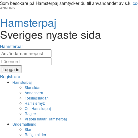
Som besökare på Hamsterpaj samtycker du till användandet av s.k.
co
ANNONS
Hamsterpaj
Sveriges nyaste sida
Hamsterpaj
Logga in
Registrera
Hamsterpaj
Startsidan
Annonsera
Förslagslådan
Hamsternytt
Om Hamsterpaj
Regler
Vi som bakar Hamsterpaj
Underhållning
Start
Roliga bilder