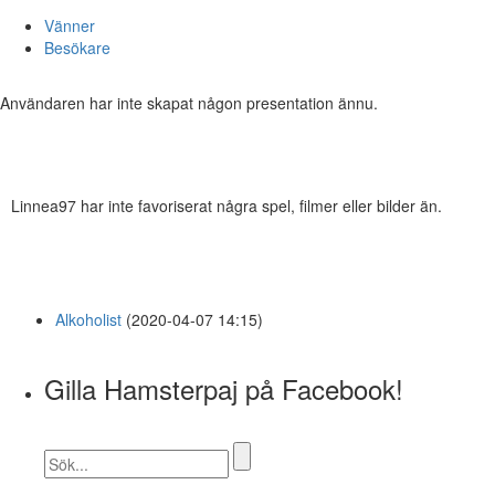
Vänner
Besökare
Användaren har inte skapat någon presentation ännu.
Linnea97 har inte favoriserat några spel, filmer eller bilder än.
Alkoholist
(2020-04-07 14:15)
Gilla Hamsterpaj på Facebook!