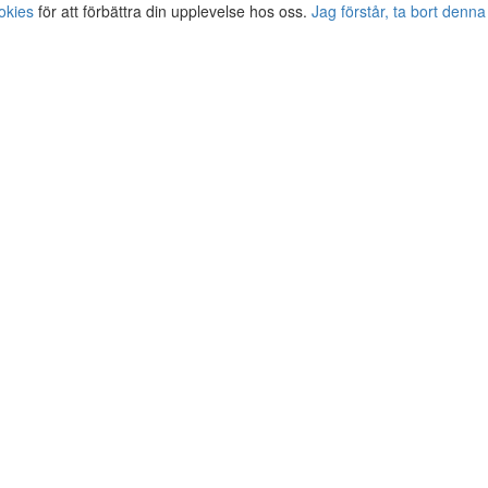
okies
för att förbättra din upplevelse hos oss.
Jag förstår, ta bort denna