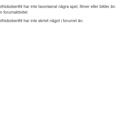
othicbober89 har inte favoriserat några spel, filmer eller bilder än.
n forumaktivitet
othicbober89 har inte skrivit något i forumet än.