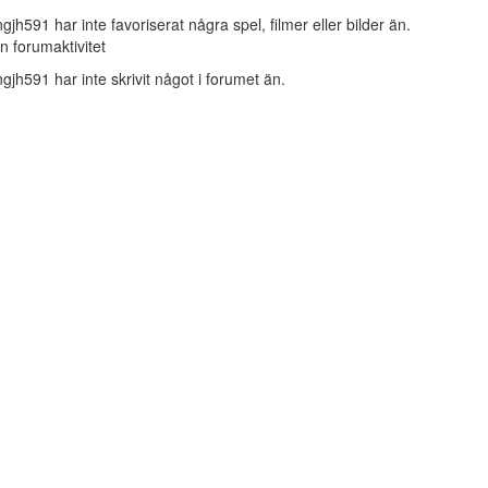
ngjh591 har inte favoriserat några spel, filmer eller bilder än.
n forumaktivitet
ngjh591 har inte skrivit något i forumet än.