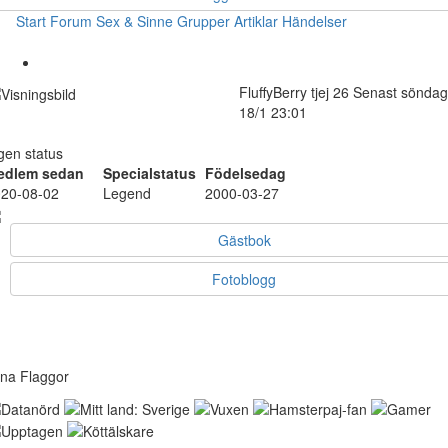
Start
Forum
Sex & Sinne
Grupper
Artiklar
Händelser
FluffyBerry
tjej
26
Senast söndag
18/1 23:01
gen status
edlem sedan
Specialstatus
Födelsedag
20-08-02
Legend
2000-03-27
Gästbok
Fotoblogg
na Flaggor