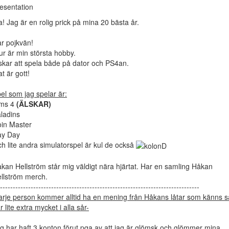
esentation
a! Jag är en rolig prick på mina 20 bästa år.
r pojkvän!
ur är min största hobby.
skar att spela både på dator och PS4an.
t är gott!
el som jag spelar är:
ims 4
(ÄLSKAR)
ladins
in Master
ay Day
h lite andra simulatorspel är kul de också
kan Hellström står mig väldigt nära hjärtat. Har en samling Håkan
llström merch.
------------------------------------------------------------------------------
arje person kommer alltid ha en mening från Håkans låtar som känns s
r lite extra mycket i alla sår-
g har haft 3 konton förut pga av att jag är glömsk och glömmer mina