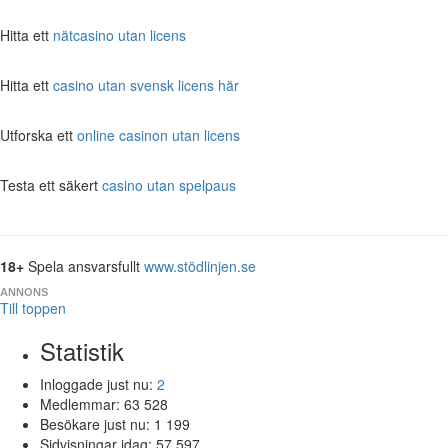
Hitta ett
nätcasino utan licens
Hitta ett
casino utan svensk licens här
Utforska ett
online casinon utan licens
Testa ett säkert
casino utan spelpaus
18+
Spela ansvarsfullt
www.stödlinjen.se
ANNONS
Till toppen
Statistik
Inloggade just nu:
2
Medlemmar:
63 528
Besökare just nu:
1 199
Sidvisningar idag:
57 597