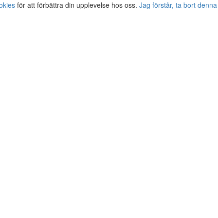
okies
för att förbättra din upplevelse hos oss.
Jag förstår, ta bort denna