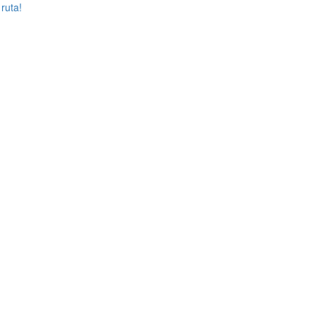
 ruta!