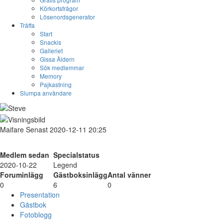
Körkortsfrågor
Lösenordsgenerator
Träffa
Start
Snackis
Galleriet
Gissa Åldern
Sök medlemmar
Memory
Pajkastning
Slumpa användare
Maifare
Senast 2020-12-11 20:25
Medlem sedan
Specialstatus
2020-10-22
Legend
Foruminlägg
Gästboksinlägg
Antal vänner
0
6
0
Presentation
Gästbok
Fotoblogg