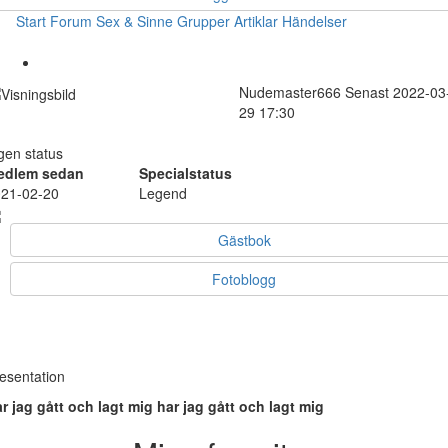
Start
Forum
Sex & Sinne
Grupper
Artiklar
Händelser
Nudemaster666
Senast 2022-03
29 17:30
gen status
edlem sedan
Specialstatus
21-02-20
Legend
Gästbok
Fotoblogg
esentation
r jag gått och lagt mig har jag gått och lagt mig