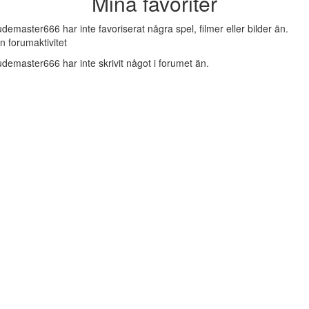
Mina favoriter
demaster666 har inte favoriserat några spel, filmer eller bilder än.
n forumaktivitet
demaster666 har inte skrivit något i forumet än.