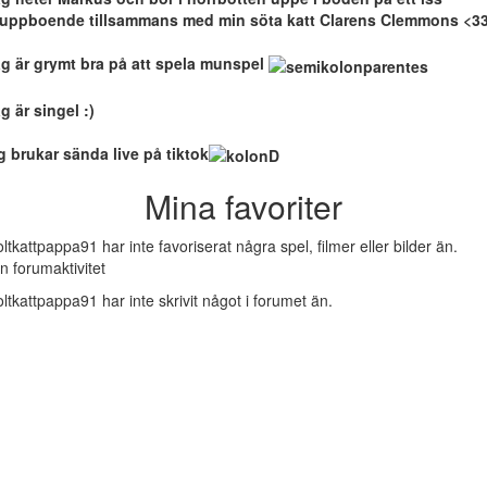
ruppboende tillsammans med min söta katt Clarens Clemmons <3
g är grymt bra på att spela munspel
g är singel :)
g brukar sända live på tiktok
Mina favoriter
oltkattpappa91 har inte favoriserat några spel, filmer eller bilder än.
n forumaktivitet
oltkattpappa91 har inte skrivit något i forumet än.