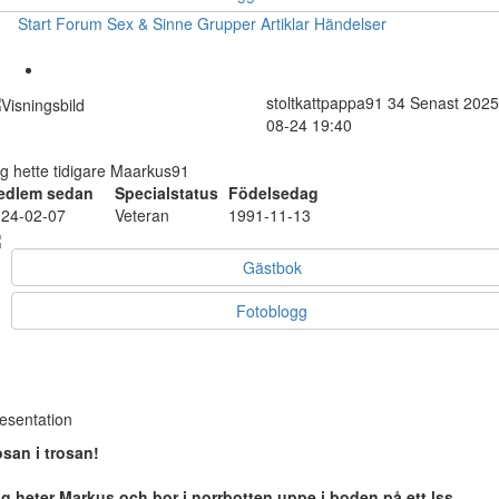
Start
Forum
Sex & Sinne
Grupper
Artiklar
Händelser
stoltkattpappa91
34
Senast 2025
08-24 19:40
g hette tidigare Maarkus91
edlem sedan
Specialstatus
Födelsedag
24-02-07
Veteran
1991-11-13
Gästbok
Fotoblogg
esentation
osan i trosan!
g heter Markus och bor i norrbotten uppe i boden på ett lss