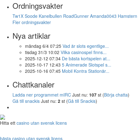
Ordningsvakter
Tw1X
Soode
Kanelbullen
RoadGunner
Amanda0043
Hamstern
Fler ordningsvakter
Nya artiklar
måndag 6/4 07:25
Vad är slots egentlige...
tisdag 31/3 10:02
Vilka casinospel finns...
2025-12-12 07:34
De bästa kortspelen at...
2025-10-17 12:43
5 Animerade Slotspel s...
2025-10-16 07:45
Mobil Kontra Stationär...
Chattkanaler
Ladda ner programmet mIRC
Just nu:
107
st (
Börja chatta
)
Gå till snackis
Just nu:
2
st (
Gå till Snackis
)
Hitta ett
casino utan svensk licens
bästa casino utan svensk licens