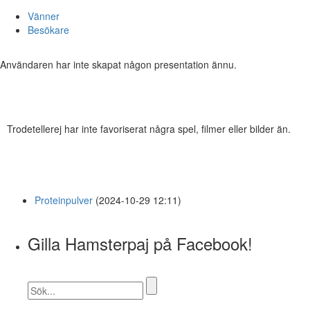
Vänner
Besökare
Användaren har inte skapat någon presentation ännu.
Trodetellerej har inte favoriserat några spel, filmer eller bilder än.
Proteinpulver
(2024-10-29 12:11)
Gilla Hamsterpaj på Facebook!