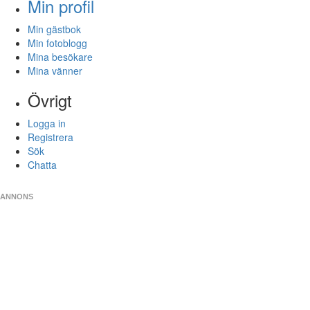
Min profil
Min gästbok
Min fotoblogg
Mina besökare
Mina vänner
Övrigt
Logga in
Registrera
Sök
Chatta
ANNONS