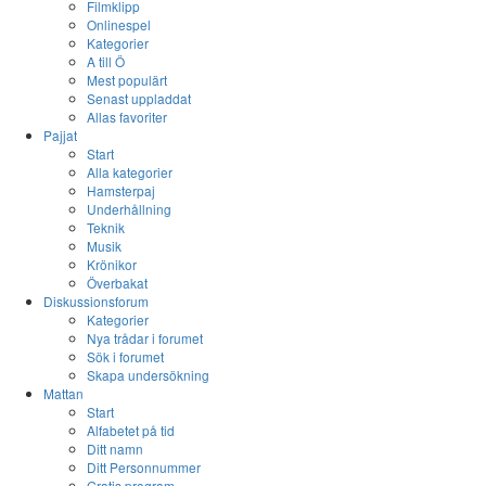
Filmklipp
Onlinespel
Kategorier
A till Ö
Mest populärt
Senast uppladdat
Allas favoriter
Pajjat
Start
Alla kategorier
Hamsterpaj
Underhållning
Teknik
Musik
Krönikor
Överbakat
Diskussionsforum
Kategorier
Nya trådar i forumet
Sök i forumet
Skapa undersökning
Mattan
Start
Alfabetet på tid
Ditt namn
Ditt Personnummer
Gratis program