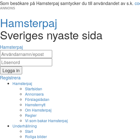
Som besökare på Hamsterpaj samtycker du till användandet av s.k.
co
ANNONS
Hamsterpaj
Sveriges nyaste sida
Hamsterpaj
Logga in
Registrera
Hamsterpaj
Startsidan
Annonsera
Förslagslådan
Hamsternytt
Om Hamsterpaj
Regler
Vi som bakar Hamsterpaj
Underhållning
Start
Roliga bilder