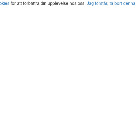
okies
för att förbättra din upplevelse hos oss.
Jag förstår, ta bort denna