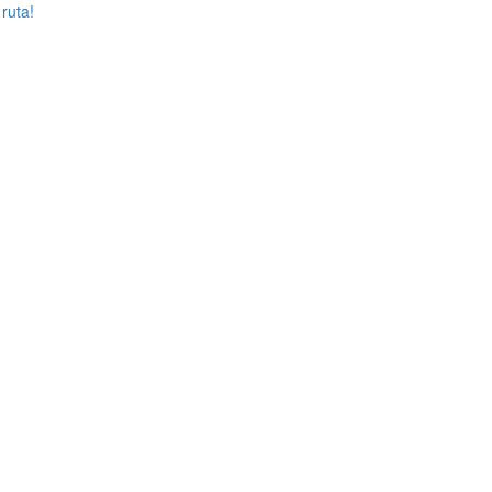
 ruta!