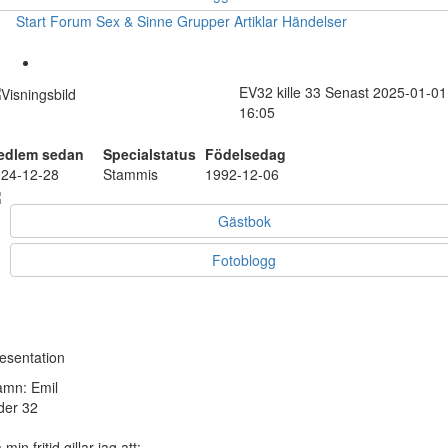
Start
Forum
Sex & Sinne
Grupper
Artiklar
Händelser
EV32
kille
33
Senast 2025-01-01
16:05
edlem sedan
Specialstatus
Födelsedag
24-12-28
Stammis
1992-12-06
Gästbok
Fotoblogg
esentation
mn: Emil
der 32
 min fritid gillar jag att: