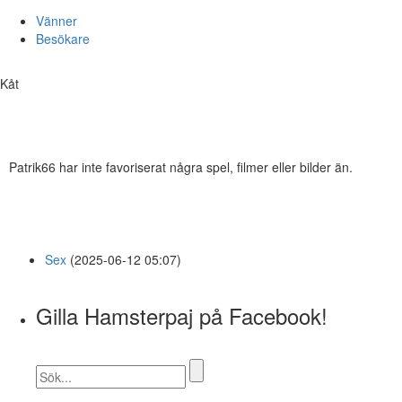
Vänner
Besökare
Kåt
Patrik66 har inte favoriserat några spel, filmer eller bilder än.
Sex
(2025-06-12 05:07)
Gilla Hamsterpaj på Facebook!