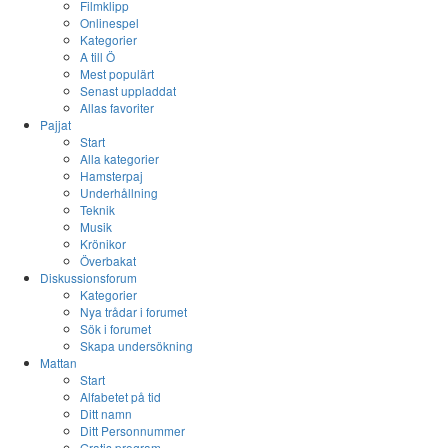
Filmklipp
Onlinespel
Kategorier
A till Ö
Mest populärt
Senast uppladdat
Allas favoriter
Pajjat
Start
Alla kategorier
Hamsterpaj
Underhållning
Teknik
Musik
Krönikor
Överbakat
Diskussionsforum
Kategorier
Nya trådar i forumet
Sök i forumet
Skapa undersökning
Mattan
Start
Alfabetet på tid
Ditt namn
Ditt Personnummer
Gratis program