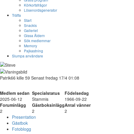
Körkortsfrågor
Lösenordsgenerator
Träffa
Start
Snackis
Galleriet
Gissa Åldern
Sök medlemmar
Memory
Pajkastning
Slumpa användare
Patrik66
kille
59
Senast fredag 17/4 01:08
Medlem sedan
Specialstatus
Födelsedag
2025-06-12
Stammis
1966-09-22
Foruminlägg
Gästboksinlägg
Antal vänner
2
2
2
Presentation
Gästbok
Fotoblogg