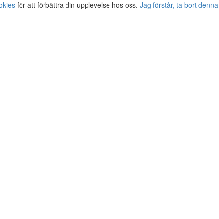
okies
för att förbättra din upplevelse hos oss.
Jag förstår, ta bort denna