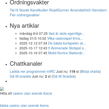
Ordningsvakter
Tw1X
Soode
Kanelbullen
RoadGunner
Amanda0043
Hamstern
Fler ordningsvakter
Nya artiklar
måndag 6/4 07:25
Vad är slots egentlige...
tisdag 31/3 10:02
Vilka casinospel finns...
2025-12-12 07:34
De bästa kortspelen at...
2025-10-17 12:43
5 Animerade Slotspel s...
2025-10-16 07:45
Mobil Kontra Stationär...
Chattkanaler
Ladda ner programmet mIRC
Just nu:
119
st (
Börja chatta
)
Gå till snackis
Just nu:
2
st (
Gå till Snackis
)
Hitta ett
casino utan svensk licens
bästa casino utan svensk licens