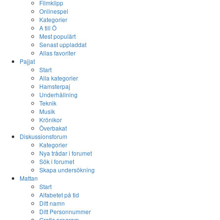
Filmklipp
Onlinespel
Kategorier
A till Ö
Mest populärt
Senast uppladdat
Allas favoriter
Pajjat
Start
Alla kategorier
Hamsterpaj
Underhållning
Teknik
Musik
Krönikor
Överbakat
Diskussionsforum
Kategorier
Nya trådar i forumet
Sök i forumet
Skapa undersökning
Mattan
Start
Alfabetet på tid
Ditt namn
Ditt Personnummer
Gratis program