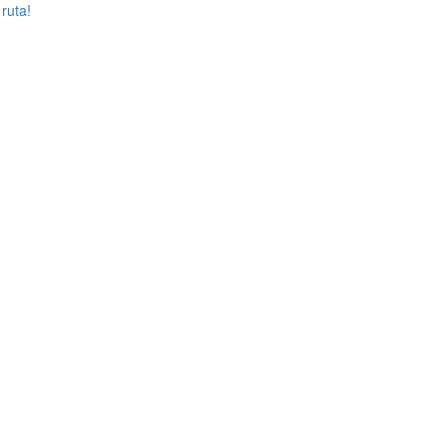
 ruta!