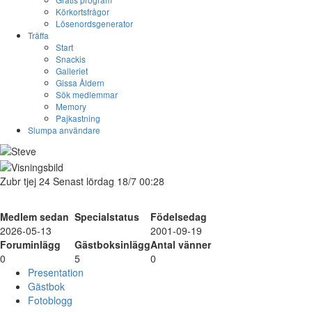
Körkortsfrågor
Lösenordsgenerator
Träffa
Start
Snackis
Galleriet
Gissa Åldern
Sök medlemmar
Memory
Pajkastning
Slumpa användare
Zubr
tjej
24
Senast lördag 18/7 00:28
Medlem sedan
Specialstatus
Födelsedag
2026-05-13
2001-09-19
Foruminlägg
Gästboksinlägg
Antal vänner
0
5
0
Presentation
Gästbok
Fotoblogg