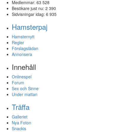
Medlemmar:
63 528
Besökare just nu:
2 390
Sidvisningar idag:
6 935
Hamsterpaj
Hamsternytt
Regler
Förslagslådan
Annonsera
Innehåll
Onlinespel
Forum
Sex och Sinne
Under mattan
Träffa
Galleriet
Nya Foton
Snackis