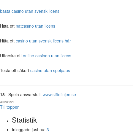
bästa casino utan svensk licens
Hitta ett
nätcasino utan licens
Hitta ett
casino utan svensk licens här
Utforska ett
online casinon utan licens
Testa ett säkert
casino utan spelpaus
18+
Spela ansvarsfullt
www.stödlinjen.se
ANNONS
Till toppen
Statistik
Inloggade just nu:
3