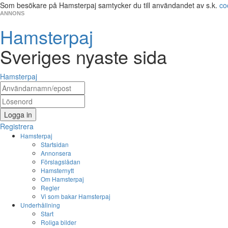
Som besökare på Hamsterpaj samtycker du till användandet av s.k.
co
ANNONS
Hamsterpaj
Sveriges nyaste sida
Hamsterpaj
Logga in
Registrera
Hamsterpaj
Startsidan
Annonsera
Förslagslådan
Hamsternytt
Om Hamsterpaj
Regler
Vi som bakar Hamsterpaj
Underhållning
Start
Roliga bilder