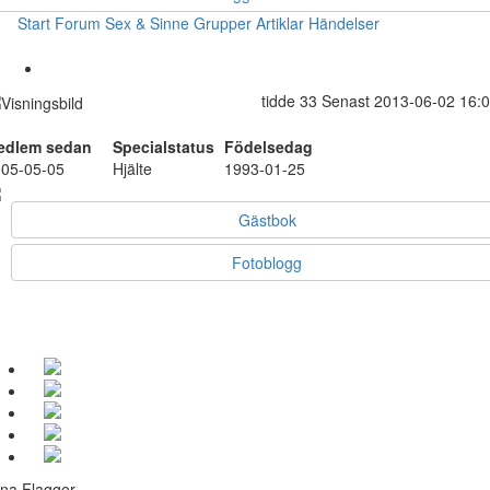
Start
Forum
Sex & Sinne
Grupper
Artiklar
Händelser
tidde
33
Senast 2013-06-02 16:
edlem sedan
Specialstatus
Födelsedag
05-05-05
Hjälte
1993-01-25
Gästbok
Fotoblogg
na Flaggor