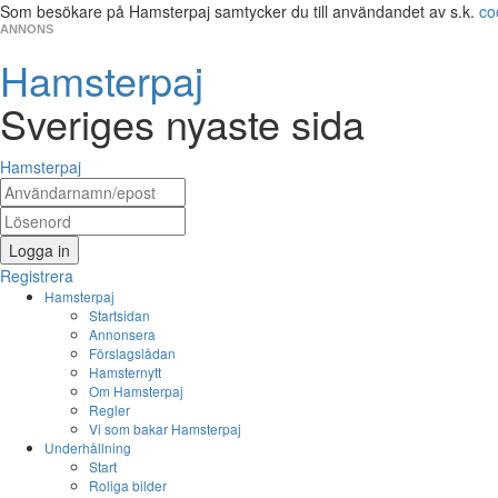
Som besökare på Hamsterpaj samtycker du till användandet av s.k.
co
ANNONS
Hamsterpaj
Sveriges nyaste sida
Hamsterpaj
Logga in
Registrera
Hamsterpaj
Startsidan
Annonsera
Förslagslådan
Hamsternytt
Om Hamsterpaj
Regler
Vi som bakar Hamsterpaj
Underhållning
Start
Roliga bilder