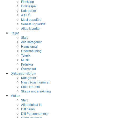
Filmklipp
Onlinespel
Kategorier
A till Ö
Mest populärt
Senast uppladdat
Allas favoriter
Pajjat
Start
Alla kategorier
Hamsterpaj
Underhållning
Teknik
Musik
Krönikor
Överbakat
Diskussionsforum
Kategorier
Nya trådar i forumet
Sök i forumet
Skapa undersökning
Mattan
Start
Alfabetet på tid
Ditt namn
Ditt Personnummer
Gratis program