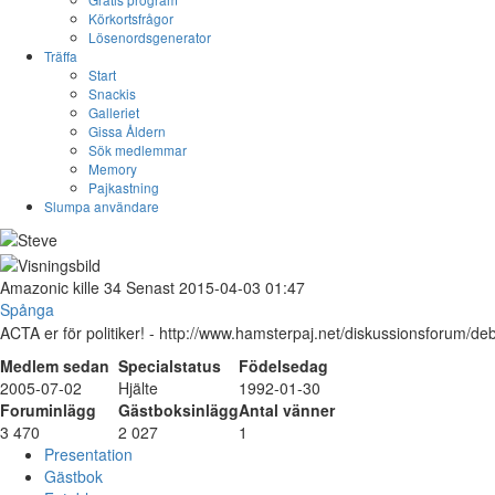
Körkortsfrågor
Lösenordsgenerator
Träffa
Start
Snackis
Galleriet
Gissa Åldern
Sök medlemmar
Memory
Pajkastning
Slumpa användare
Amazonic
kille
34
Senast 2015-04-03 01:47
Spånga
ACTA er för politiker! - http://www.hamsterpaj.net/diskussionsforum/de
Medlem sedan
Specialstatus
Födelsedag
2005-07-02
Hjälte
1992-01-30
Foruminlägg
Gästboksinlägg
Antal vänner
3 470
2 027
1
Presentation
Gästbok