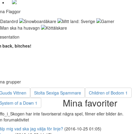
na Flaggor
esentation
m back, bitches!
na grupper
Guuds Vittnen
Stolta Sexiga Spammare
Children of Bodom 1
Mina favoriter
System of a Down 1
ffo_i_Skogen har inte favoriserat några spel, filmer eller bilder än.
n forumaktivitet
älp mig vad ska jag välja för linje?
(2016-10-25 01:05)