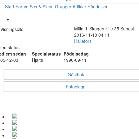
Start
Forum
Sex & Sinne
Grupper
Artiklar
Händelser
Miffo_i_Skogen
kille
35
Senast
2016-11-13 04:11
Hällefors
gen status
edlem sedan
Specialstatus
Födelsedag
05-12-03
Hjälte
1990-09-11
Gästbok
Fotoblogg