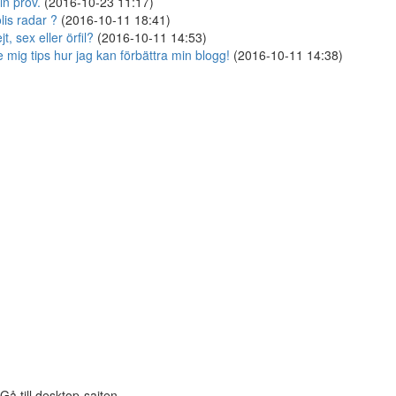
in prov.
(2016-10-23 11:17)
lis radar ?
(2016-10-11 18:41)
jt, sex eller örfil?
(2016-10-11 14:53)
 mig tips hur jag kan förbättra min blogg!
(2016-10-11 14:38)
Gå till desktop-sajten