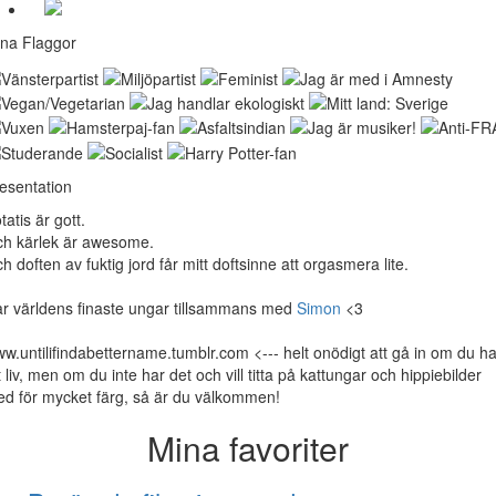
na Flaggor
esentation
tatis är gott.
h kärlek är awesome.
h doften av fuktig jord får mitt doftsinne att orgasmera lite.
r världens finaste ungar tillsammans med
Simon
<3
w.untilifindabettername.tumblr.com <--- helt onödigt att gå in om du ha
t liv, men om du inte har det och vill titta på kattungar och hippiebilder
d för mycket färg, så är du välkommen!
Mina favoriter